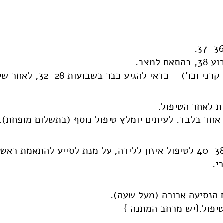
למצב.
 כדאי להגיע כבר בשבועות 28–32, לאחר שיחת ייעוץ טלפונית.
אחד בלבד. לעיתים יומלץ טיפול נוסף (בתשלום מופחת).
מומלץ להגיע סביב שבוע 38–40 לטיפול איזון ללידה, על מנת לסייע ל
י.
 הנסיעה ארוכה (מעל שעה).
יפול.{יש מרחב המתנה }