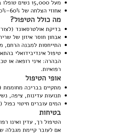
מעל 15,000 נשים טופלו במרכז.
אחוזי הצלחה של 60%–80% ללא כאב, ללא סיכון.
מה כולל הטיפול?
בדיקת אולטרסאונד (לצורך
אבחון חוסר איזון של שרירי
התייחסות למבנה הרחם, מי
טיפול אינדיבידואלי בהתא
הבהרה: איני רופאה או טכ
רפואיות.
אופי הטיפול
מתקיים בבריכה מחוממת (32–34 מעלות) או בקליניקה.
תנועות עדינות, ציפה, נשי
המים עוברים חיטוי כפול (
בטיחות
הטיפול רך, עדין ואינו רפו
אם לעובר קיימת מגבלה שמ