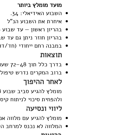
מועד מומלץ ביותר
השבוע האידיאלי: 34.
איחרת את השבוע הנ"ל
בהריון ראשון — עד שבוע 36–37.
בהריון חוזר ניתן גם עד שבוע 38, בהתאם 
במבנה רחם ייחודי (חד/דו קרני וכו') —
תוצאות
בדרך כלל תוך 48–72 שעות לאחר הטיפול.
ברוב המקרים נדרש טיפול 
לאחר ההיפוך
ולהפחית סיכוי לניתוח קיסר
ליווי ונסיעה
מומלץ להגיע עם מלווה אם
המלווה לא נכנס למרחב הט