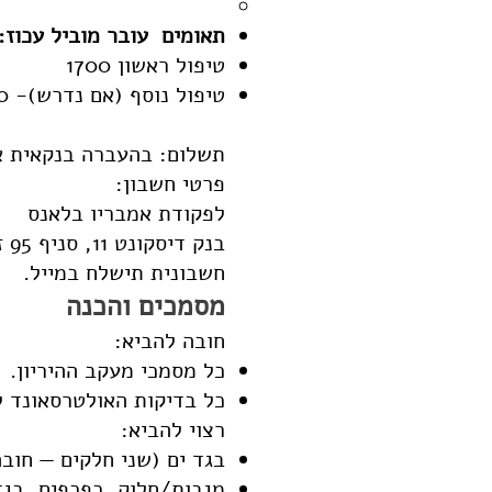
תאומים עובר מוביל​ עכוז:
טיפול ראשון 1700
טיפול נוסף (אם נדרש)- 850
תשלום: בהעברה בנקאית או
פרטי חשבון:
לפקודת אמבריו בלאנס
בנק דיסקונט 11, סניף 95 זיכרון יעקב, חשבון 94777.
חשבונית תישלח במייל.
מסמכים והכנה
חובה להביא:
כל מסמכי מעקב ההיריון.
כל בדיקות האולטרסאונד לא
רצוי להביא:
בגד ים (שני חלקים — חובה
מגבות/חלוק, כפכפים, בגד