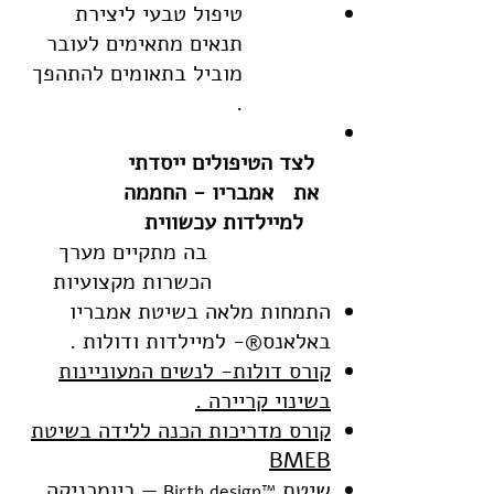
טיפול טבעי ליצירת
תנאים מתאימים לעובר
מוביל בתאומים להתהפך
.
לצד הטיפולים ייסדתי
את אמבריו - החממה
למיילדות עכשווית
בה מתקיים מערך
הכשרות מקצועיות
התמחות מלאה בשיטת אמבריו
באלאנס®- למיילדות ודולות .
קורס דולות- לנשים המעוניינות
בשינוי קריירה .
קורס מדריכות הכנה ללידה בשיטת
BMEB
שיטת
— ביומכניקה,
™Birth design