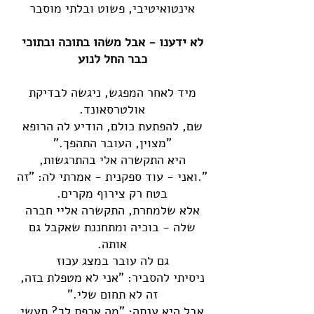
אינטואיטיבי, פשוט ובלתי מוסבר
לא ידענו - אבל משהו בתוכה ובתוכי
כבר החל לנוע
מיד לאחר המפגש, ניגשה לבדיקת
אולטרסאונד.
שם, להפתעת כולם, הודיע ​​לה הרופא
"מצוין, העובר התהפך."
היא התקשרה אלי בהתרגשות,
".ואני - עוד ספקנית - אמרתי לה: "זה
בטח רק צירוף מקרים.
אלא שלמחרת, התקשרה אליי חברה
שלה - בוכיה ומתחננת שאקבל גם
אותה.
גם לה עובר במצג עכוז
ניסיתי להסביר: "אני לא מטפלת בזה,
זה לא תחום שלי."
אבל היא ענתה: "מה אכפת לך? תעשי