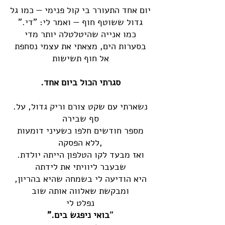
יום אחד התעורר בי קול פנימי — כמו גל
גדול ששוטף חוף — ואמר לי: "די."
כמו אנייה שהיטלטלה יותר מדי
בסערות הים, מצאתי את עצמי נסחפת
אל חוף תשישות
.סגרתי הכול ביום אחד
.נשארתי עם שקט צורם וריק גדול, על
סף שבירה
מספר חודשים חלפו כשעיני דומעות
ללא הפסקה,
.ואז מבעד לקו הטלפון הייתה יולדת
שבעבר ליוויתי את לידתה
היא הודיעה לי בשמחה שהיא בהריון,
ומבקשת שאלווה אותה שוב
נפלט לי
"
בואי ניפגש בים."