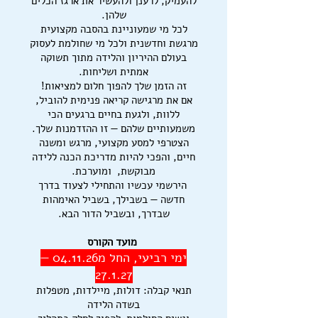
להעמיק, לרענן ולהעשיר את ארגז הכלים
שלהן.
לכל מי שמעוניינת בהסבה מקצועית
מרגשת וחדשנית ולכל מי שחולמת לעסוק
בעולם ההיריון והלידה מתוך תשוקה
אמתית ושליחות.
זה הזמן שלך להפוך חלום למציאות!
אם את מרגישה קריאה פנימית להוביל,
ללוות, ולגעת בחיים ברגעים הכי
משמעותיים שלהם — זו ההזדמנות שלך.
הצטרפי למסע מקצועי, מרגש ומשנה
חיים, והפכי להיות מדריכת הכנה ללידה
מבוקשת, ומוערכת.
הירשמי עכשיו והתחילי לצעוד בדרך
חדשה — בשבילך, בשביל האימהות
שבדרך, ובשביל הדור הבא.
מועד הקורס
ימי רביעי, החל מ04.11.26 —
27.1.27
תנאי קבלה: דולות, מיילדות, מטפלות
בשדה הלידה