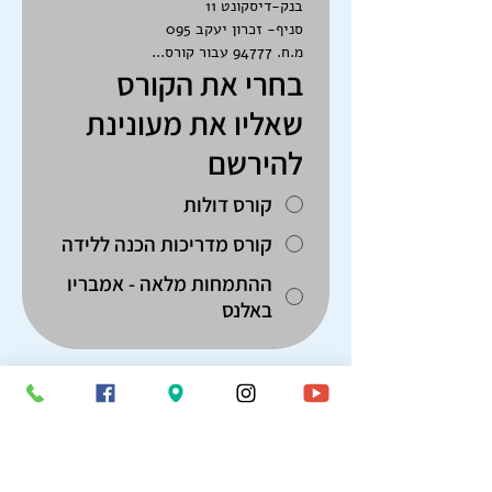
בנק-דיסקונט 11
סניף- זכרון יעקב 095
מ.ח. 94777 עבור קורס...
בחרי את הקורס
שאליו את מעונינת
להירשם
קורס דולות
קורס מדריכות הכנה ללידה
ההתמחות מלאה - אמבריו
באלנס