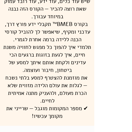
שיש עוד כלים, עוד ידע, עוד רובד עמוק
שאת רוצה להכיר — הקורס הזה נבנה
במיוחד עבורך.
בקורס BMEB™ תקבלי ידע פורץ דרך,
עדכני ומקיף, שיאפשר לך להוביל קורסי
הכנה ללידה ברמה אחרת לגמרי.
תלמדי איך להפוך כל מפגש לחוויה משנת
חיים, איך לגעת בזוגות ברגעים הכי
עדינים ולקחת אותם איתך למסע של
ביטחון, חיבור ועוצמה.
את מוזמנת להצטרף למסע בלתי נשכח
— לגלות את עולם הלידה מזווית שלא
הכרת מעולם, ולהעניק מתנה אמיתית
לחיים.
✔ מספר המקומות מוגבל — שרייני את
מקומך עכשיו!