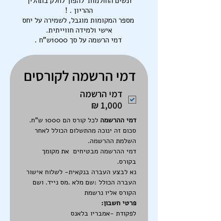
ונשים החולמות להפוך לחלק בתהליך
ההריון . !
מספר המקומות מוגבל, לשמירה על יחס
אישי ולמידה חווייתית.
דמי הרשמה על סך 1000ש"ח .
דמי הרשמה לקורסים
דמי הרשמה
דמי ההרשמה
 לכל קורס הם 1000 ש"ח. 
סכום זה ינוכה מהתשלום הכולל לאחר 
השלמת ההרשמה.
דמי ההרשמה מבטיחים  את מקומך 
בקורס.
נא לבצע העברה בנקאית- לשלוח אישור 
העברה הכולל :שם מלא .מס נייד. ושם 
הקורס אליו נרשמת 
פרטי חשבון:
לפקודת -אמבריו בלאנס