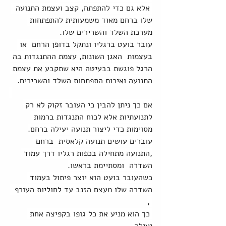
 אלא גם כדי להתפתח, קצב ועצמת התנועה  
שלו ברחם מאוד משמעותית להתפתחות 
מערכת השלד והשרירים שלו.
עובר בועט ברגליו ונתקל בדופן הרחם  או 
בעצמות  האגן השונות, עצמת ההתנגדות בה 
הרגל פוגשת בבעיטה היא שתקבע את עצמת 
התנועה ואיכות התפתחות השלד והשרירים.
אם כך ניתן להבין כי העובר זקוק לא רק 
לתנועתיות אלא לכוח התנגדות ברמות 
מסוימות כדי ליצור תנועה יעילה ברחם.
עוברים עושים תנועה קלאסית  ברחם 
,התנועה מתחילה בכפות רגליו דרך עמוד 
השדרה  ומסתיימת בראשו.
כשהעובר בועט הוא יוצר פיתול בעמוד 
השדרה שלו מעצם הזנב עד לחוליות העורף  
 ,
 כך הוא מניע את כל גופו בקפיצה אחת 