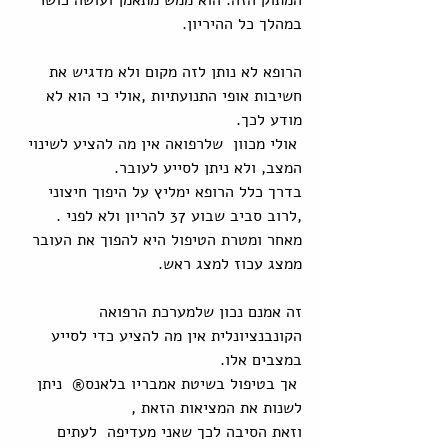
המתוק הזה. הוא ממש מתאמן ועושה כושר 
במהלך כל ההיריון.
הרופא לא נותן לזה מקום ולא מדגיש את 
חשיבות אופי התנועתיות ,אולי כי הוא לא 
מודע לכך.
 אולי מכוון  שלרפואה אין מה להציע לשינוי 
המצב, ולא ניתן לסייע לעובר.
בדרך כלל הרופא ימליץ על היפוך חיצוני 
,לרוב סביב שבוע 37 להריון ולא לפני . 
מאחר ומטרת הטיפול היא להפוך את העובר 
ממצג עכוז למצג ראש.
זה אמנם נכון שלמערכת הרפואה 
הקונבנציונלית אין מה להציע כדי לסייע 
במצבים אלו. 
 אך בטיפול בשיטת אמבריו בלאנס®  ניתן 
לשנות את המציאות הזאת , 
וזאת הסיבה לכך שאני מעדיפה  לעתים  