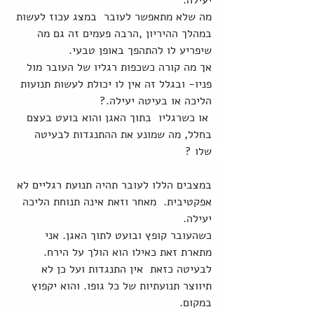
יעילה.
מה שלא מתאפשר לעובר  במצג עכוז לעשות 
במהלך ההיריון ,הרבה פעמים זה גם מה 
שיפריע לו להתהפך באופן טבעי.
אך מה קורה כשכפות רגליו של העובר מול 
פניו- ובגלל זה אין לו יכולת לעשות תנועות 
הליכה או בעיטה יעילה.?
 או כשרגליו  בתוך האגן והוא בועט בעצם 
בחלל, מה שמונע את ההתנגדות לבעיטה 
שלו ? 
במצבים הללו לעובר תהיה תנועת רגליים לא 
אפקטיבית.  מאחר וזאת אינה תנוחת הליכה 
יעילה.
כשהעובר קופץ ובועט לתוך האגן. אני 
מתארת זאת כאילו הוא הולך על הירח. 
לבעיטה כזאת  אין התנגדות ועל כן לא 
תיווצר תנועתיות של כל גופו. והוא יקפוץ 
במקום. 