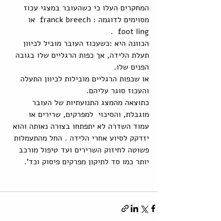
המחקרים העלו כי כשהעובר במצגי עכוז 
מסוימים לדוגמה : franck breech  או  
foot ling  .
הכוונה היא :כשעכוז העובר מוביל לכיוון 
תעלת הלידה, אך כפות הרגליים שלו בגובה 
הפנים שלו.
או שכפות הרגליים מובילות לכיוון התעלה 
והעכוז סוגר עליהם.
כתוצאה מהמצג התנועתיות של העובר 
מוגבלת, והסיכוי  למפרקים, שרירים או 
עמוד השדרה לא יתפתחו בצורה נאותה והוא 
יזדקק לסיוע אחרי הלידה . החל מהתעמלות 
פשוטה לחיזוק השרירים ועד טיפול מורכב 
יותר כמו סד לתיקון מפרקים פיסוק וכד'.