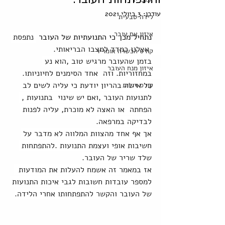
עודכן:
3 ביולי 2021
לידה טבעית
איזון אם עובר
נתחיל מכך כי התנועתיות של העובר 
 נתפסת 
 אצלנו כמדד למצבו הבריאותי. 
קורס הכשרה אומריו
בזמן שהעובר מרגיש טוב ,הוא נע 
איזון מנח העובר
במחזוריות. וזה  אחד הסימנים לחיוניותו. 
כל אישה בהריון יודעת כי עליה לשים לב 
קורס דולות
לתנועות העובר ,ואם יש שינוי  בתנועות , 
הפחתה  או האצה לא מוכרת, עליה לפנות 
לבדיקה במרפאה.
אך אף אחד מהצוות המלווה לא מדבר על 
חשיבות אופי ועצמת התנועות .להתפתחות 
שלד שריר של העובר.
אז במאמר זה אשמח להעלות את המודעות  
למספר עובדות חשובות לגבי איכות התנועות 
של העובר והקשר להתפתחותו אחרי הלידה.