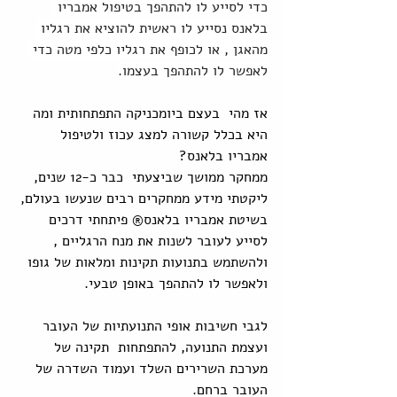
כדי לסייע לו להתהפך בטיפול אמבריו 
בלאנס נסייע לו ראשית להוציא את רגליו 
מהאגן , או לכופף את רגליו כלפי מטה כדי 
לאפשר לו להתהפך בעצמו.
אז מהי  בעצם ביומכניקה התפתחותית ומה 
היא בכלל קשורה למצג עכוז ולטיפול 
אמבריו בלאנס?
ממחקר ממושך שביצעתי  כבר כ-12 שנים,  
ליקטתי מידע ממחקרים רבים שנעשו בעולם, 
בשיטת אמבריו בלאנס® פיתחתי דרכים 
לסייע לעובר לשנות את מנח הרגליים , 
ולהשתמש בתנועות תקינות ומלאות של גופו 
ולאפשר לו להתהפך באופן טבעי.
לגבי חשיבות אופי התנועתיות של העובר 
ועצמת התנועה, להתפתחות  תקינה של 
מערכת השרירים השלד ועמוד השדרה של 
העובר ברחם.