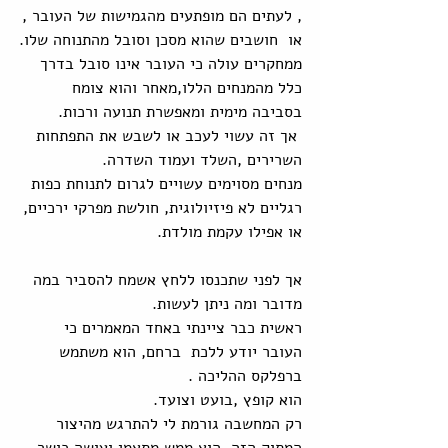
, לעתים הם מופתעים מהגמישות של העובר ,
או  חושבים שהוא מסכן וסובל מהתנוחה שלו.
ממחקרים עולה כי העובר אינו סובל בדרך 
כלל מהמנחים הללו,מאחר והוא צומח 
בסביבה מימית ומאפשרת תנועה ורכות.
 אך זה עשוי לעכב או לשבש את התפתחות 
השרירים ,השלד ועמוד השדרה.
מנחים מסוימים עשויים לגרום לתנוחת כפות 
רגליים לא פיזיולוגית, חולשת מפרקי ירכיים, 
או אפילו עקמת מולדת.
אך לפני שתכנסו ללחץ אשמח להסביר במה 
מדובר ומה ניתן לעשות.
ראשית כבר ציינתי באחד המאמרים כי 
העובר יודע ללכת  ברחם, הוא משתמש 
ברפלקס ההליכה .
הוא קופץ ,בועט וצועד. 
רק המחשבה גורמת לי להתרגש מהיצור 