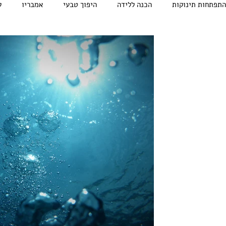
התפתחות תינוקות
הכנה ללידה
היפוך טבעי
אמבריו
ל
קורס דולות
mbryo balance
6 בינו׳ 2022
זמן קריאה 2
הכנה ללידה
שאלות תשובות לטיפול
טבעי E.B.
תשובות על טיפול היפ כיצד נדע שהעו
הטיפול? אם הגעתי לטיפול ובבדיקת או
ראש? האם הטיפול