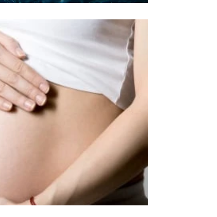
רות פדידה
21 בנוב׳ 2021
זמן קריאה
הכנה ללידה
מה שיבש את 
מהלך ההיריון היה תקין , מצג העובר היה
ילדה...