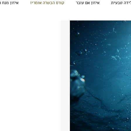
ידה טבעית
איזון אם עובר
קורס הכשרה אומריו
איזון מנח 
e
 דקות
 אפשור להיפוך
בר הכן במצג עכוז בתחילת
לטרסאונד העובר נצפה במצג
 כואב?